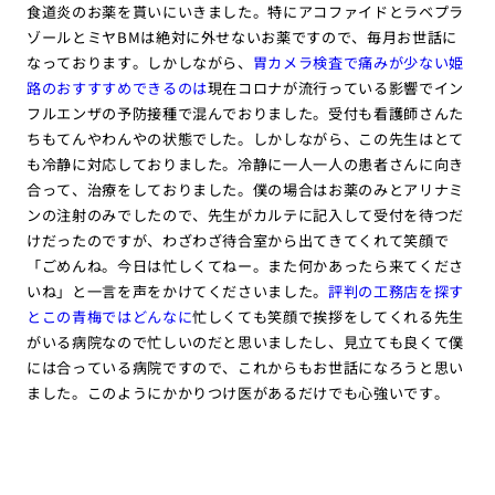
食道炎のお薬を貰いにいきました。特にアコファイドとラベプラ
ゾールとミヤBMは絶対に外せないお薬ですので、毎月お世話に
なっております。しかしながら、
胃カメラ検査で痛みが少ない姫
路のおすすすめできるのは
現在コロナが流行っている影響でイン
フルエンザの予防接種で混んでおりました。受付も看護師さんた
ちもてんやわんやの状態でした。しかしながら、この先生はとて
も冷静に対応しておりました。冷静に一人一人の患者さんに向き
合って、治療をしておりました。僕の場合はお薬のみとアリナミ
ンの注射のみでしたので、先生がカルテに記入して受付を待つだ
けだったのですが、わざわざ待合室から出てきてくれて笑顔で
「ごめんね。今日は忙しくてねー。また何かあったら来てくださ
いね」と一言を声をかけてくださいました。
評判の工務店を探す
とこの青梅ではどんなに
忙しくても笑顔で挨拶をしてくれる先生
がいる病院なので忙しいのだと思いましたし、見立ても良くて僕
には合っている病院ですので、これからもお世話になろうと思い
ました。このようにかかりつけ医があるだけでも心強いです。