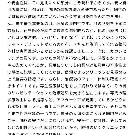
や安全性は、目に見えにくい部分にこそ現れるからです。安い費
用の裏には、例えば、PRPの精製方法が簡便であったり、細胞の
品質管理が徹底されていなかったりする可能性も否定できませ
ん。まず最も重要なのは、医師の専門性です。膝の状態を正確に
診断し、再生医療が本当に最適な選択肢なのか、他の治療法（ヒ
アルロン酸注射、リハビリ、手術など）と比較してどのようなメ
リット・デメリットがあるのかを、きちんと説明してくれる整形
外科の専門医がいるかどうかを確認しましょう。次に、カウンセ
リングの質です。あなたの質問や不安に対して、時間をかけて丁
寧に答えてくれるか、費用についても内訳や追加費用の可能性ま
で明確に説明してくれるかは、信頼できるクリニックを見極める
上で重要な指標です。さらに、治療後のフォロー体制も確認すべ
きポイントです。再生医療は注射をして終わりではなく、その後
のリハビリテーションが治療効果を大きく左右します。専門の理
学療法士による指導など、アフターケアが充実しているかどうか
も確認しましょう。費用はもちろん大切な要素ですが、それはあ
くまで判断材料の一つです。自分の大切な体に入れる細胞だから
こそ、価格の安さだけに惑わされず、安全性、信頼性、そして医
師との相性といった総合的な観点から、納得のいくクリニックを
慎重に選ぶことが何よりも肝心です。