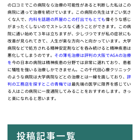
の口コミでこの病院なら治療の可能性があると判断した私はこの
病院に通って治療を続けています。この病院の先生はすごい気さ
くな人で、
内科を話題の芦屋のこの打出でもとても
偉そうな感じ
がまったくしないのでストレスなく通うことができます。この病
院に通い始めて３年は立ちますが、少しづつですが私の症状にも
改善が見られてきて、人生が楽な方向へと向かっています。大学
病院などで処方される精神安定剤などを呑み続けると精神疾患は
悪化してしまうのです。
その薄毛治療は評判の大阪でAGAの治療
を
今の日本の病院は精神疾患の分野では非常に遅れており、患者
に犠牲を強いる治療しかできません。この千代田心療クリニック
のような病院は大学病院などとの治療とは一線を画しており、
評
判の工務店を探すとこの青梅では
最先端の医学に限界を感じてい
る人はこの病院に一度通院してみることをおすすめします。きっ
と楽になれると思います。
投稿記事一覧