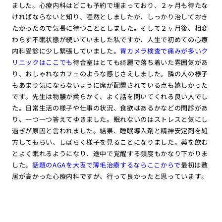
ました。心療内科はどこも予約で埋まっており、２ヶ月も待たな
ければならないと知り、唖然としましたが、しっかり治しておき
たかったので気長に待つこととしました。そして２ヶ月後、相変
わらず不眠状態が続いていました私ですが、人生で初めての心療
内科受診に少し緊張していました。
胃カメラ検査で痛みが多いク
リニックはここでも
待合室はとても綺麗で落ち着いた雰囲気があ
り、おしゃれなカフェのような感じさえしました。隣の人の様子
もあまり気にならないように席が配置されている点も嬉しかった
です。先生は物腰が柔らかく、よく話を聞いてくれる良い人でし
た。日常生活の様子や仕事の状況、食欲はあるかなどの問診があ
り、一つ一つ答えてゆきました。眠れないのはストレスと気にし
過ぎが原因と言われました。結果、睡眠導入剤と精神安定剤を処
方してもらい、しばらく様子を見ることになりました。薬を飲む
とよく眠れるようになり、途中で覚醒する頻度もかなり下がりま
した。
話題のAGAを大阪で薄毛治療するならここからで
最初は敷
居が高かった心療内科ですが、行って良かったと思っています。