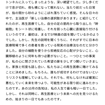
トンネルに入ってしまったような、深い絶望でした。少し歩くだ
けで息が切れ、夜も横になって眠れない。当たり前だった日常
が、指の間から砂のようにこぼれ落ちていく感覚。そんな日々の
中で、主治医が「新しい治療の選択肢があります」と紹介してく
れたのが、再生医療でした。自分の足の筋肉から取り出した「幹
細胞」をシート状に培養し、それを弱った心臓に直接貼り付ける
というのです。最初は、まるでSF映画の話を聞いているかのよう
でした。しかし、先生の説明を聞くうちに、それがすでに日本の
医療現場で多くの患者を救っている現実の治療法なのだと分かり
ました。自分の細胞を使うから拒絶反応の心配が少ないこと、心
臓移植のように何年も待つ必要がないこと。一つひとつの事実
が、私の心に閉ざされていた希望の扉を少しずつ開いていきまし
た。家族と何度も話し合い、私たちはこの再生医療に賭けてみる
ことに決めました。もちろん、誰もが成功するわけではないとい
うリスクも理解していました。それでも、何もしなければ確実に
悪化していく未来を待つより、可能性がある限り前に進みたかっ
たのです。あの10月の告知は、私の人生で最も暗い一日でした。
しかし、それは同時に、再生医療という未来への光を見つけるた
めの、始まりの一日でもあったのです。