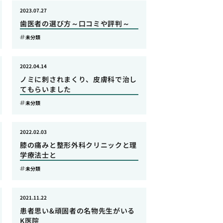
2023.07.27
歯医者の選び方～口コミや評判～
未分類
2022.04.14
ノミに刺されまくり、皮膚科で治し
てもらいました
未分類
2022.02.03
膝の痛みと整形外科クリニックと理
学療法士と
未分類
2021.11.22
患者思い&頑固者の名物先生がいる
K医院