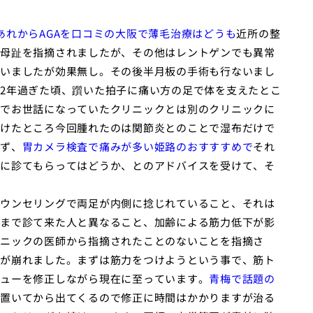
あれからAGAを口コミの大阪で薄毛治療はどうも
近所の整
母趾を指摘されましたが、その他はレントゲンでも異常
いましたが効果無し。その後半月板の手術も行ないまし
2年過ぎた頃、躓いた拍子に痛い方の足で体を支えたとこ
でお世話になっていたクリニックとは別のクリニックに
けたところ今回腫れたのは関節炎とのことで湿布だけで
ず、
胃カメラ検査で痛みが多い姫路のおすすすめで
それ
に診てもらってはどうか、とのアドバイスを受けて、そ
ウンセリングで両足が内側に捻じれていること、それは
まで診て来た人と異なること、加齢による筋力低下が影
ニックの医師から指摘されたことのないことを指摘さ
が崩れました。まずは筋力をつけようという事で、筋ト
ューを修正しながら現在に至っています。
青梅で話題の
置いてから出てくるので修正に時間はかかりますが治る