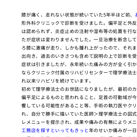
膝が痛く、走れない状態が続いていた5年半ほど前、
形外科クリニックで診断を受けました。偏平足と外反
は認められず、炎症止めの注射や湿布等の処置を行な
たが症状は変わりませんでした。一旦治療を断念して
ろ膝に激痛が走り、しかも腫れ上がったので、それま
出向き、過去のいきさつも含めて説明の上で診断を受
症状は引きましたが、永年続いた痛みの方が全く引か
ならクリニック付属のリハビリセンターで理学療法士
れ以来リハビリを続けています。
初めて理学療法士のお世話になりましたが、最初のカ
偏平足によるものと思われること、足首の可動域が今
響している可能性があること等、手術の執刀医やクリ
れ、自分で勝手に描いていた医師＞理学療法士の図式
レメニューを提示され、成果や痛みの有無によりメニ
工務店を探すといってもきっと
年のせいか痛みが一日