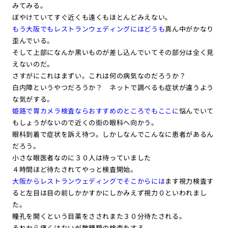
みてみる。
ぼやけていてすぐ近くも遠くもほとんどみえない。
もう大阪でもレストランウェディングにはどうも
真ん中がかなり
歪んでいる。
そして上部になんか黒いものが差し込んでいてその部分は全く見
えないのだ。
さすがにこれはまずい。これは何の病気なのだろうか？
白内障というやつだろうか？ ネットで調べるも症状が違うよう
な気がする。
姫路で胃カメラ検査ならおすすめのところでもここに
悩んでいて
もしょうがないので近くの街の眼科へ向かう。
眼科到着で症状を訴え待つ。しかしなんでこんなに患者があるん
だろう。
小さな眼医者なのに３０人は待っていました
４時間ほど待たされてやっと検査開始。
大阪からレストランウェディングでそこからには
ます視力検査す
ると左目は目の前しかかすかにしかみえず視力０といわれまし
た。
瞳孔を開くという目薬をさされまた３０分待たされる。
それから痛くはないが数種類の検査をする。