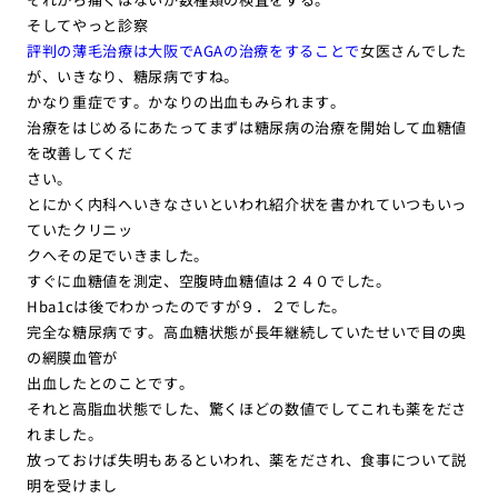
そしてやっと診察
評判の薄毛治療は大阪でAGAの治療をすることで
女医さんでした
が、いきなり、糖尿病ですね。
かなり重症です。かなりの出血もみられます。
治療をはじめるにあたってまずは糖尿病の治療を開始して血糖値
を改善してくだ
さい。
とにかく内科へいきなさいといわれ紹介状を書かれていつもいっ
ていたクリニッ
クへその足でいきました。
すぐに血糖値を測定、空腹時血糖値は２４０でした。
Hba1cは後でわかったのですが９．２でした。
完全な糖尿病です。高血糖状態が長年継続していたせいで目の奥
の網膜血管が
出血したとのことです。
それと高脂血状態でした、驚くほどの数値でしてこれも薬をださ
れました。
放っておけば失明もあるといわれ、薬をだされ、食事について説
明を受けまし